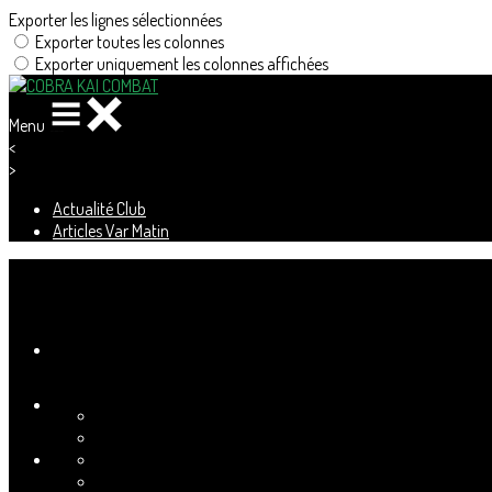
Exporter les lignes sélectionnées
Exporter toutes les colonnes
Exporter uniquement les colonnes affichées
Menu
<
>
Actualité Club
Articles Var Matin
Ajoutez un logo, un bouton, des réseaux sociaux
Cliquez pour éditer