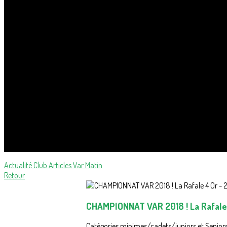
Actualité Club
Articles Var Matin
Retour
CHAMPIONNAT VAR 2018 ! La Rafale 4
Catégories minimes/cadets/juniors et Senior