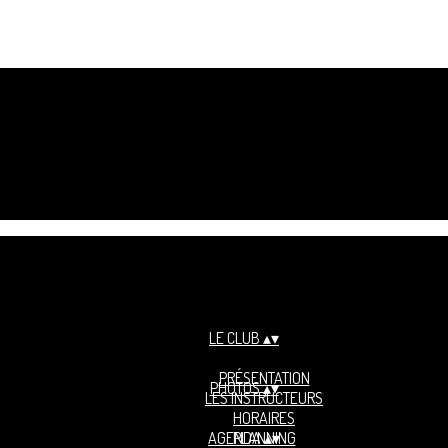
LE CLUB
▴
▾
PRÉSENTATION
PHOTOS
▴
▾
LES INSTRUCTEURS
HORAIRES
AGENDA
PLANNING
▴
▾