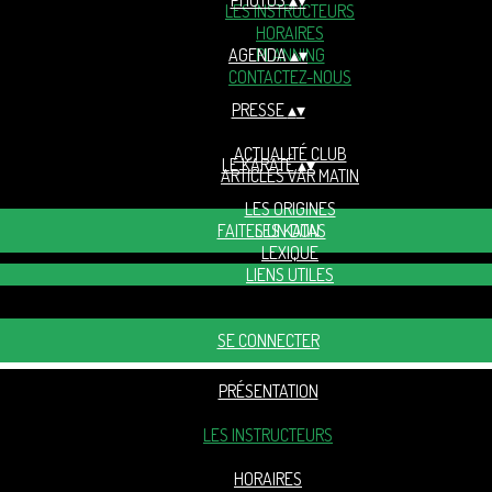
PHOTOS
▴
▾
LES INSTRUCTEURS
HORAIRES
AGENDA
PLANNING
▴
▾
CONTACTEZ-NOUS
PRESSE
▴
▾
ACTUALITÉ CLUB
LE KARATÉ
▴
▾
ARTICLES VAR MATIN
LES ORIGINES
FAITES UN DON
LES KATAS
LEXIQUE
LIENS UTILES
SE CONNECTER
PRÉSENTATION
LES INSTRUCTEURS
HORAIRES