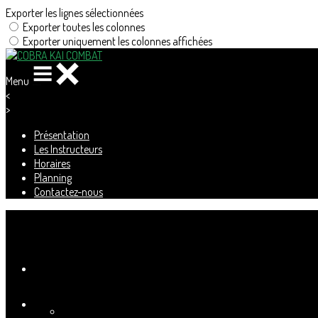
Exporter les lignes sélectionnées
Exporter toutes les colonnes
Exporter uniquement les colonnes affichées
Menu
<
>
Présentation
Les Instructeurs
Horaires
Planning
Contactez-nous
Ajoutez un logo, un bouton, des réseaux sociaux
Cliquez pour éditer