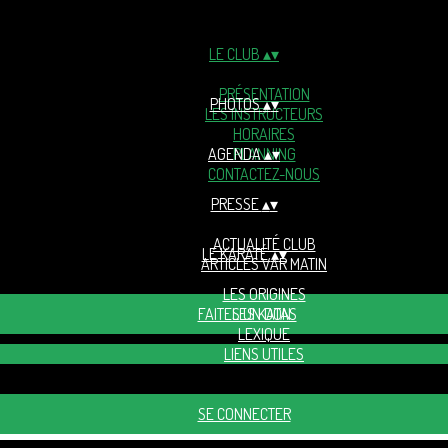
LE CLUB
▴
▾
PRÉSENTATION
PHOTOS
▴
▾
LES INSTRUCTEURS
HORAIRES
AGENDA
PLANNING
▴
▾
CONTACTEZ-NOUS
PRESSE
▴
▾
ACTUALITÉ CLUB
LE KARATÉ
▴
▾
ARTICLES VAR MATIN
LES ORIGINES
FAITES UN DON
LES KATAS
LEXIQUE
LIENS UTILES
SE CONNECTER