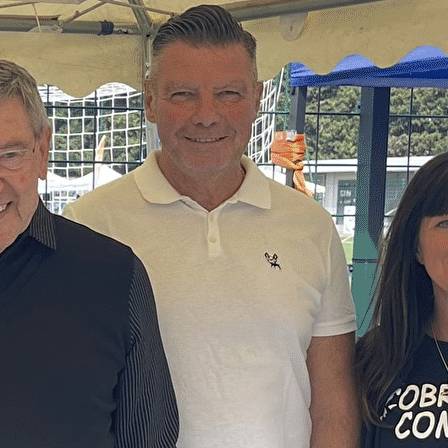
Exporter les lignes sélectionnées
Exporter toutes les colonnes
Exporter uniquement les colonnes affichées
Menu
<
>
Présentation
Les Instructeurs
Horaires
Planning
Contactez-nous
?>
Images de la page d'accueil
Cliquez pour éditer