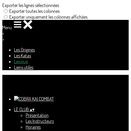
Exporter les lignes sélectionnées
Exporter toutes les colonnes
Exporter uniquement les colonnes affichées
Menu
<
>
Les Origines
Les Katas
Lexique
Liens utiles
Ajoutez un logo, un bouton, des réseaux sociaux
Cliquez pour éditer
LE CLUB
▴
▾
Présentation
Les Instructeurs
Horaires