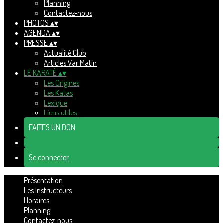
Planning
Contactez-nous
PHOTOS
▴
▾
AGENDA
▴
▾
PRESSE
▴
▾
Actualité Club
Articles Var Matin
LE KARATÉ
▴
▾
Les Origines
Les Katas
Lexique
Liens utiles
FAITES UN DON
Se connecter
Présentation
Les Instructeurs
Horaires
Planning
Contactez-nous