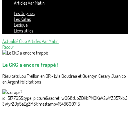
Articles Var Matin
Les Origines
Les Katas
Lexique
Liens utiles
Actualité Club
Articles Var Matin
Retour
Le CKC a encore frappé !
Résultats Lou Treillon en OR - Lyla Boudraa et Quentyn Cesary Juanico
en Argent félicitations