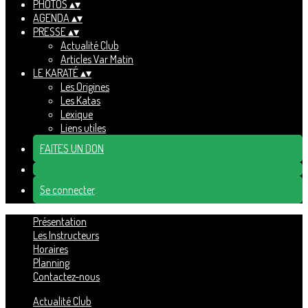
PHOTOS
▴
▾
AGENDA
▴
▾
PRESSE
▴
▾
Actualité Club
Articles Var Matin
LE KARATÉ
▴
▾
Les Origines
Les Katas
Lexique
Liens utiles
FAITES UN DON
Se connecter
Présentation
Les Instructeurs
Horaires
Planning
Contactez-nous
Actualité Club