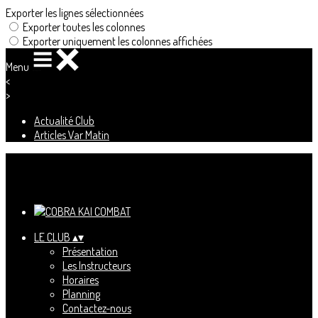
Exporter les lignes sélectionnées
Exporter toutes les colonnes
Exporter uniquement les colonnes affichées
Menu
<
>
Actualité Club
Articles Var Matin
Ajoutez un logo, un bouton, des réseaux sociaux
Cliquez pour éditer
LE CLUB
▴
▾
Présentation
Les Instructeurs
Horaires
Planning
Contactez-nous