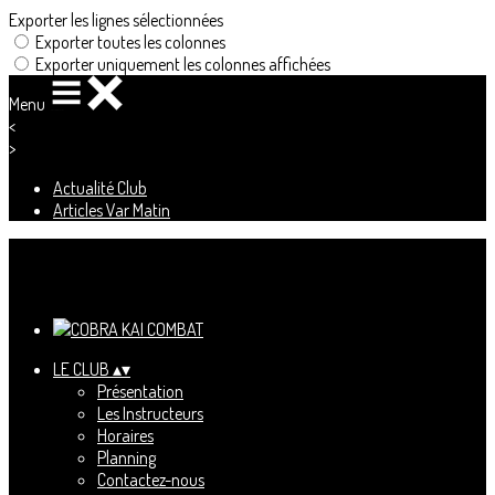
Exporter les lignes sélectionnées
Exporter toutes les colonnes
Exporter uniquement les colonnes affichées
Menu
<
>
Actualité Club
Articles Var Matin
Ajoutez un logo, un bouton, des réseaux sociaux
Cliquez pour éditer
LE CLUB
▴
▾
Présentation
Les Instructeurs
Horaires
Planning
Contactez-nous