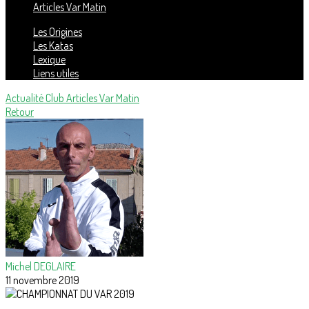
Articles Var Matin
Les Origines
Les Katas
Lexique
Liens utiles
Actualité Club
Articles Var Matin
Retour
Michel DEGLAIRE
11 novembre 2019