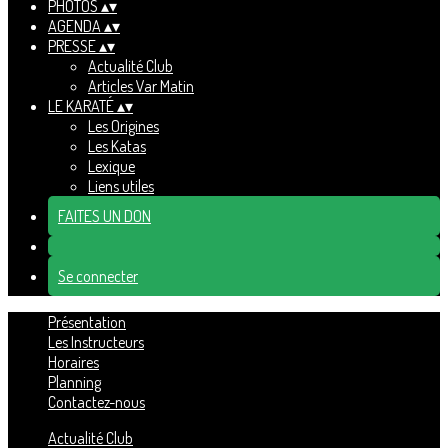
PHOTOS
▴
▾
AGENDA
▴
▾
PRESSE
▴
▾
Actualité Club
Articles Var Matin
LE KARATÉ
▴
▾
Les Origines
Les Katas
Lexique
Liens utiles
FAITES UN DON
Se connecter
Présentation
Les Instructeurs
Horaires
Planning
Contactez-nous
Actualité Club