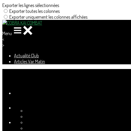
Exporter les lignes sélectionnées
Exporter toutes les colonnes
Exporter uniquement les colonnes affichées
Menu
<
>
Actualité Club
Articles Var Matin
Ajoutez un logo, un bouton, des réseaux sociaux
Cliquez pour éditer