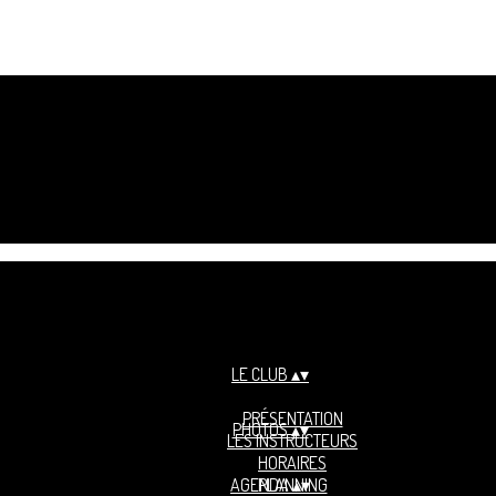
LE CLUB
▴
▾
PRÉSENTATION
PHOTOS
▴
▾
LES INSTRUCTEURS
HORAIRES
AGENDA
PLANNING
▴
▾