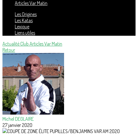
Articles Var Matin
Les Origines
Les Katas
Lexique
Liens utiles
Actualité Club
Articles Var Matin
Retour
Michel DEGLAIRE
27 janvier 2020