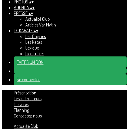
PHOTOS
▴
▾
AGENDA
▴
▾
PRESSE
▴
▾
Actualité Club
Articles Var Matin
LE KARATÉ
▴
▾
Les Origines
Les Katas
Lexique
Liens utiles
FAITES UN DON
Se connecter
Présentation
Les Instructeurs
Horaires
Planning
Contactez-nous
Actualité Club