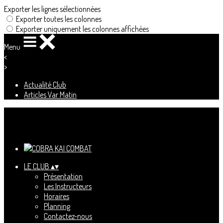
Exporter les lignes sélectionnées
Exporter toutes les colonnes
Exporter uniquement les colonnes affichées
Menu
<
>
Actualité Club
Articles Var Matin
Ajoutez un logo, un bouton, des réseaux sociaux
Cliquez pour éditer
LE CLUB
▴
▾
Présentation
Les Instructeurs
Horaires
Planning
Contactez-nous