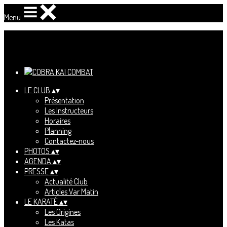
Menu
Ajoutez un logo, un bouton, des réseaux sociaux
Cliquez pour éditer
LE CLUB
▴
▾
Présentation
Les Instructeurs
Horaires
Planning
Contactez-nous
PHOTOS
▴
▾
AGENDA
▴
▾
PRESSE
▴
▾
Actualité Club
Articles Var Matin
LE KARATÉ
▴
▾
Les Origines
Les Katas