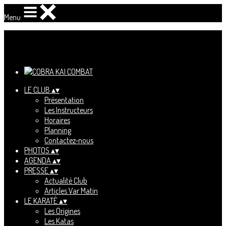
Menu
Ajoutez un logo, un bouton, des réseaux sociaux
Cliquez pour éditer
LE CLUB
▴
▾
Présentation
Les Instructeurs
Horaires
Planning
Contactez-nous
PHOTOS
▴
▾
AGENDA
▴
▾
PRESSE
▴
▾
Actualité Club
Articles Var Matin
LE KARATÉ
▴
▾
Les Origines
Les Katas