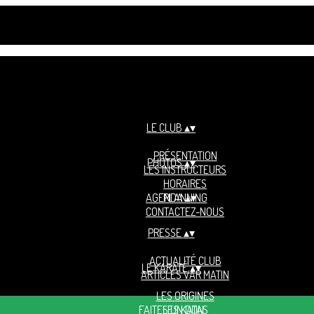
LE CLUB
▴
▾
PRÉSENTATION
PHOTOS
▴
▾
LES INSTRUCTEURS
HORAIRES
AGENDA
PLANNING
▴
▾
CONTACTEZ-NOUS
PRESSE
▴
▾
ACTUALITÉ CLUB
LE KARATÉ
▴
▾
ARTICLES VAR MATIN
LES ORIGINES
FAITES UN DON
LES KATAS