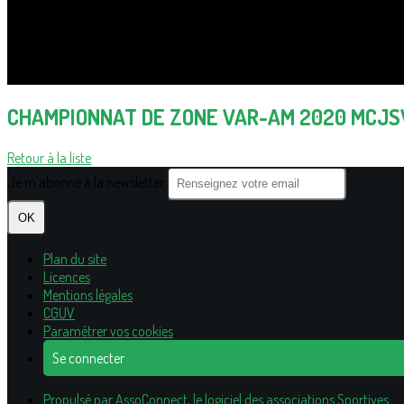
CHAMPIONNAT DE ZONE VAR-AM 2020 MCJS
Retour à la liste
Je m'abonne à la newsletter
OK
Plan du site
Licences
Mentions légales
CGUV
Paramétrer vos cookies
Se connecter
Propulsé par AssoConnect, le logiciel des associations Sportives