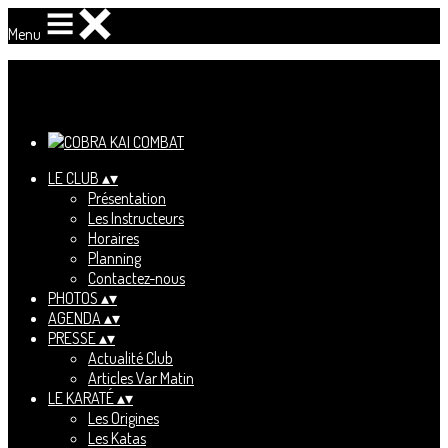
Menu
Ajoutez un logo, un bouton, des réseaux sociaux
Cliquez pour éditer
LE CLUB
▴
▾
Présentation
Les Instructeurs
Horaires
Planning
Contactez-nous
PHOTOS
▴
▾
AGENDA
▴
▾
PRESSE
▴
▾
Actualité Club
Articles Var Matin
LE KARATÉ
▴
▾
Les Origines
Les Katas