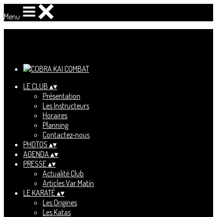
Menu
Ajoutez un logo, un bouton, des réseaux sociaux
Cliquez pour éditer
LE CLUB
▴
▾
Présentation
Les Instructeurs
Horaires
Planning
Contactez-nous
PHOTOS
▴
▾
AGENDA
▴
▾
PRESSE
▴
▾
Actualité Club
Articles Var Matin
LE KARATÉ
▴
▾
Les Origines
Les Katas