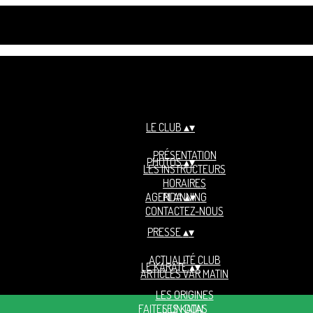
LE CLUB
▴
▾
PRÉSENTATION
PHOTOS
▴
▾
LES INSTRUCTEURS
HORAIRES
AGENDA
PLANNING
▴
▾
CONTACTEZ-NOUS
PRESSE
▴
▾
ACTUALITÉ CLUB
LE KARATÉ
▴
▾
ARTICLES VAR MATIN
LES ORIGINES
FAITES UN DON
LES KATAS