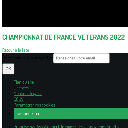
CHAMPIONNAT DE FRANCE VETERANS 2022
Retour à la liste
Je m'abonne à la newsletter
OK
Plan du site
Licences
Mentions légales
CGUV
Paramétrer vos cookies
Se connecter
Propulsé par AssoConnect, le logiciel des associations Sportives