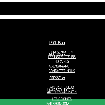
LE CLUB
▴
▾
PRÉSENTATION
PHOTOS
▴
▾
LES INSTRUCTEURS
HORAIRES
AGENDA
PLANNING
▴
▾
CONTACTEZ-NOUS
PRESSE
▴
▾
ACTUALITÉ CLUB
LE KARATÉ
▴
▾
ARTICLES VAR MATIN
LES ORIGINES
FAITES UN DON
LES KATAS