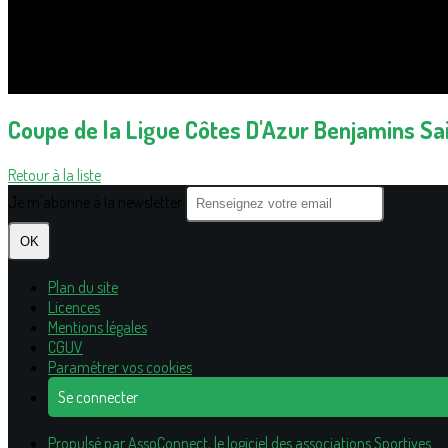
Coupe de la Ligue Côtes D'Azur Benjamins S
Retour à la liste
Je m'abonne à la newsletter
OK
Plan du site
Licences
Mentions légales
CGUV
Paramétrer vos cookies
Se connecter
Propulsé par AssoConnect, le logiciel des associations Sportives