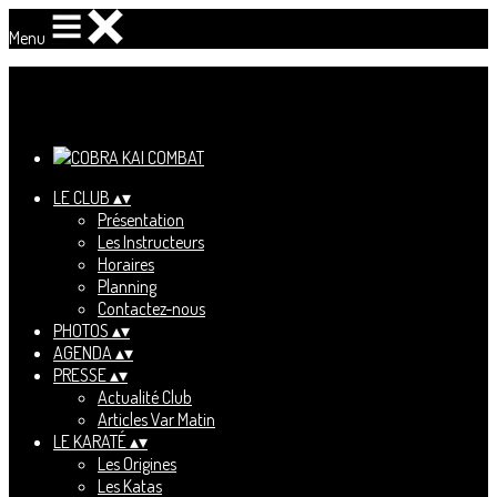
Menu
Ajoutez un logo, un bouton, des réseaux sociaux
Cliquez pour éditer
LE CLUB
▴
▾
Présentation
Les Instructeurs
Horaires
Planning
Contactez-nous
PHOTOS
▴
▾
AGENDA
▴
▾
PRESSE
▴
▾
Actualité Club
Articles Var Matin
LE KARATÉ
▴
▾
Les Origines
Les Katas